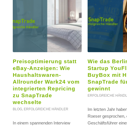
Preisoptimierung statt
Wie das Berli
eBay-Anzeigen: Wie
Startup YouFl
Haushaltswaren-
BuyBox mit Hi
Allrounder Wark24 vom
SnapTrade für
integrierten Repricing
gewinnt
zu SnapTrade
ERFOLGREICHE HÄND
wechselte
Im letzten Jahr haben
BLOG
,
ERFOLGREICHE HÄNDLER
Roeser gesprochen, e
In einem spannenden Interview
Geschäftsführer eine