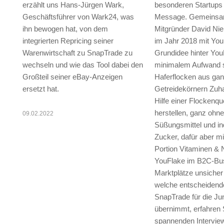
erzählt uns Hans-Jürgen Wark,
besonderen Startups m
Geschäftsführer von Wark24, was
Message. Gemeinsa
ihn bewogen hat, von dem
Mitgründer David Nie
integrierten Repricing seiner
im Jahr 2018 mit You
Warenwirtschaft zu SnapTrade zu
Grundidee hinter You
wechseln und wie das Tool dabei den
minimalem Aufwand 
Großteil seiner eBay-Anzeigen
Haferflocken aus ga
ersetzt hat.
Getreidekörnern Zuha
Hilfe einer Flockenq
herstellen, ganz ohne
09.02.2022
Süßungsmittel und ind
Zucker, dafür aber mi
Portion Vitaminen & 
YouFlake im B2C-Bus
Marktplätze unsiche
welche entscheidend
SnapTrade für die J
übernimmt, erfahren 
spannenden Interview