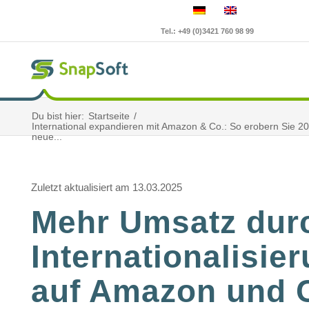
Tel.: +49 (0)3421 760 98 99
Du bist hier:
Startseite
/
International expandieren mit Amazon & Co.: So erobern Sie 2
neue...
Zuletzt aktualisiert am 13.03.2025
Mehr Umsatz dur
Internationa­li­sie
auf Amazon und C