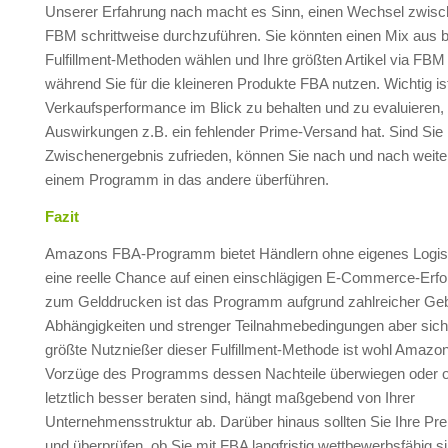
Unserer Erfahrung nach macht es Sinn, einen Wechsel zwis
FBM schrittweise durchzuführen. Sie könnten einen Mix aus 
Fulfillment-Methoden wählen und Ihre größten Artikel via FBM 
während Sie für die kleineren Produkte FBA nutzen. Wichtig ist
Verkaufsperformance im Blick zu behalten und zu evaluieren,
Auswirkungen z.B. ein fehlender Prime-Versand hat. Sind Sie
Zwischenergebnis zufrieden, können Sie nach und nach weiter
einem Programm in das andere überführen.
Fazit
Amazons FBA-Programm bietet Händlern ohne eigenes Logis
eine reelle Chance auf einen einschlägigen E-Commerce-Erfol
zum Gelddrucken ist das Programm aufgrund zahlreicher Ge
Abhängigkeiten und strenger Teilnahmebedingungen aber siche
größte Nutznießer dieser Fulfillment-Methode ist wohl Amazon
Vorzüge des Programms dessen Nachteile überwiegen oder 
letztlich besser beraten sind, hängt maßgebend von Ihrer
Unternehmensstruktur ab. Darüber hinaus sollten Sie Ihre Prei
und überprüfen, ob Sie mit FBA langfristig wettbewerbsfähig si