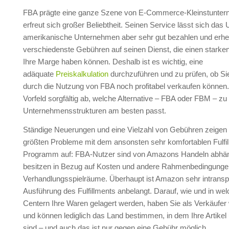
FBA prägte eine ganze Szene von E-Commerce-Kleinstunte
erfreut sich großer Beliebtheit. Seinen Service lässt sich das 
amerikanische Unternehmen aber sehr gut bezahlen und erhe
verschiedenste Gebühren auf seinen Dienst, die einen starken
Ihre Marge haben können. Deshalb ist es wichtig, eine
adäquate
Preiskalkulation
durchzuführen und zu prüfen, ob Sie 
durch die Nutzung von FBA noch profitabel verkaufen können
Vorfeld sorgfältig ab, welche Alternative – FBA oder FBM – zu
Unternehmensstrukturen am besten passt.
Ständige Neuerungen und eine Vielzahl von Gebühren zeigen 
größten Probleme mit dem ansonsten sehr komfortablen Fulfil
Programm auf: FBA-Nutzer sind von Amazons Handeln abhän
besitzen in Bezug auf Kosten und andere Rahmenbedingungen
Verhandlungsspielräume. Überhaupt ist Amazon sehr intransp
Ausführung des Fulfillments anbelangt. Darauf, wie und in welc
Centern Ihre Waren gelagert werden, haben Sie als Verkäufer 
und können lediglich das Land bestimmen, in dem Ihre Artikel
sind – und auch das ist nur gegen eine Gebühr möglich.